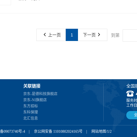
上一页
1
下一页
到第
关联链接
全国
京东-是德科技旗舰店
京东-NI旗舰店
服务
工作日 0
东方招标
东科保理
北汇信息
备09073740号-4
|
京公网安备 11010802024165号
|
网站地图
/
1
/
2