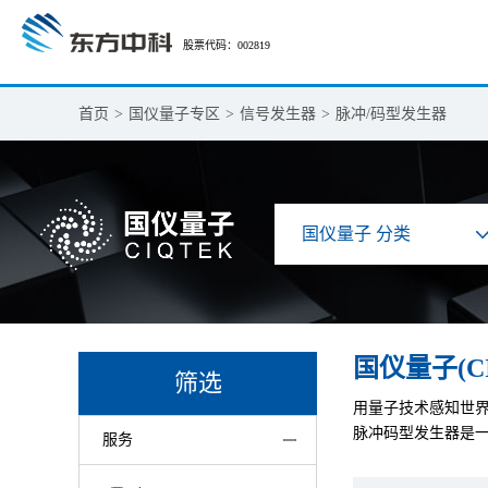
股票代码：002819
首页
>
国仪量子专区
>
信号发生器
>
脉冲/码型发生器
国仪量子 分类
国仪量子(C
筛选
用量子技术感知世
脉冲码型发生器是
服务