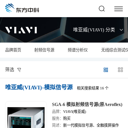
唯亚威(VIAVI) 分类
品牌首页
射频信号源
频谱分析仪
无线综合测试
筛选
唯亚威(VIAVI)-模拟信号源
相关搜索结果 16 个
SGA-6 模拟射频信号源(原Aeroflex)
品牌：
VIAVI(唯亚威)
服务：
购买
简述：
新一代模拟信号源、全触摸屏操作