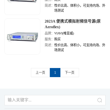
简述：
性价比高、体积小，可支持内场、外
场测试
2023A 便携式模拟射频信号源(原
Aeroflex)
品牌：
VIAVI(唯亚威)
服务：
购买
简述：
性价比高、体积小，可支持内场、外
场测试
上一页
1
下一页