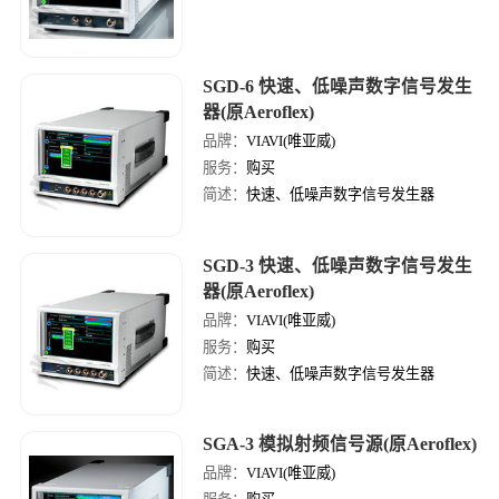
SGD-6 快速、低噪声数字信号发生
器(原Aeroflex)
品牌：
VIAVI(唯亚威)
服务：
购买
简述：
快速、低噪声数字信号发生器
SGD-3 快速、低噪声数字信号发生
器(原Aeroflex)
品牌：
VIAVI(唯亚威)
服务：
购买
简述：
快速、低噪声数字信号发生器
SGA-3 模拟射频信号源(原Aeroflex)
品牌：
VIAVI(唯亚威)