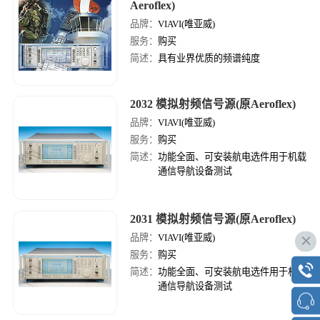
Aeroflex)
品牌：
VIAVI(唯亚威)
服务：
购买
简述：
具有业界优质的频谱纯度
2032 模拟射频信号源(原Aeroflex)
品牌：
VIAVI(唯亚威)
服务：
购买
简述：
功能全面、可安装航电选件用于机载
通信导航设备测试
2031 模拟射频信号源(原Aeroflex)
品牌：
VIAVI(唯亚威)
服务：
购买
简述：
功能全面、可安装航电选件用于机载
通信导航设备测试