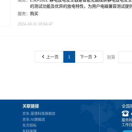
简述：
ESD-202E 静电放电发生器是智能化触摸屏静电放
的测试功能及优异的放电特性，为用户电磁兼容测试提
服务：
购买
2024-10-11 10:04:47
上一页
1
下一页
到第
关联链接
全国
京东-是德科技旗舰店
京东-NI旗舰店
服务
工作日 0
东方招标
东科保理