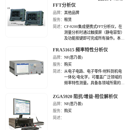
FFT分析仪
品牌：
其他品牌
服务：
租赁
简述：
CF-9200集成便携式FFT分析仪，在
测量分析时通过触摸屏（静电容型）
及功能按键即可完成所有操作。本机
具备24位模数转换及100 kHz分析功
FRA51615 频率特性分析仪
能数可广泛用于电机，汽车，铁道，
家电，冶金化工设备管路泵类等机械
品牌：
NF(恩乃普)
装置，电机电子配件产生噪声与振动
服务：
购买
测量分析。同时也可用于通过电磁加
简述：
从电子电路、电子零件/材料到机电
振机或脉冲力锤进行激励加振完成物
一体化/电化学，可覆盖广泛领域的
体结构共振频谱分析等，需要FFT分
频率特性测量。具备各领域所需的性
析仪进行数据分析各种场合。
能/功能，提供再现性高的测量数
据，推进测量作业的效率提升。
ZGA5920 阻抗/增益·相位解析仪
FRA51615采纳本公司FRA在用客户
品牌：
NF(恩乃普)
的意见，在各个细节之处追求使用便
服务：
购买
利性，是NF FRA的创新之作。
简述：