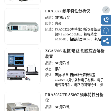
FRA5022 频率特性分析仪
品牌：
NF(恩乃普)
服务：
购买
简述：
FRA5022频率特性分析仪覆盖超低
频0.1 mHz-100kHz。振幅精度
±0.05dB、相位精度±0.3o；动态范围
140dB。 可以显示伯德图、 尼奎斯
特图、 尼科尔斯图、 科尔-科尔图。
ZGA5905 阻抗/增益·相位综合解析
可应用于伺服回路测试、压电器件、
装置
振动、阻抗测试等领域。
品牌：
NF(恩乃普)
状态：
停产
简述：
阻抗/增益·相位综合解析装置
ZGA5905提供各种电子材料、电子
电气零部件、电路的固有特性、参
数、模拟数据。可缩短评价·测试时
FRA5087/FRA5097 频率特性分析
间、提高性能和可靠性。
仪
品牌：
NF(恩乃普)