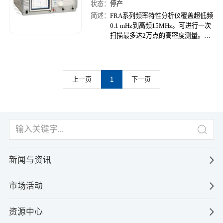
状态：
停产
简述：
FRA系列频率特性分析仪覆盖超低频
0.1 mHz到高频15MHz。可进行一次
扫描最多达2万点的高密度测量。频
率分辨率0.1mHz。振幅精度
±0.05dB、相位精度±0.3o；动态范围
140dB。 可以显示伯德图、 尼奎斯
特图、 尼科尔斯图、 科尔-科尔图。
上一页
1
下一页
可应用于开关电源、伺服回路测试、
压电器
新闻与资讯
市场活动
资源中心