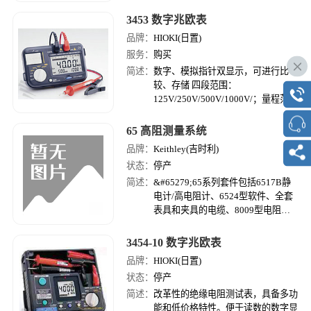
3453 数字兆欧表
品牌：
HIOKI(日置)
服务：
购买
简述：
数字、模拟指针双显示，可进行比
较、存储 四段范围：
125V/250V/500V/1000V/；量程范围
5分段：4M/10M/400M/2000M
65 高阻测量系统
品牌：
Keithley(吉时利)
状态：
停产
简述：
&#65279;65系列套件包括6517B静
电计/高电阻计、6524型软件、全套
表具和夹具的电缆、8009型电阻率
测试夹具。8009型内含一个高电阻
材料样本用于检验系统操作。
3454-10 数字兆欧表
品牌：
HIOKI(日置)
状态：
停产
简述：
改革性的绝缘电阻测试表，具备多功
能和低价格特性。便于读数的数字显