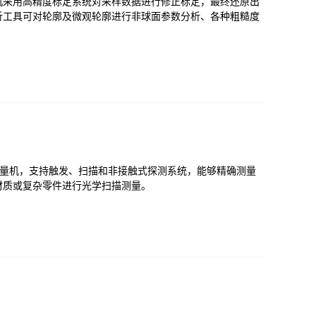
机采用高精度标定系统对采样数据进行修正标定，最终还原出
析工具可对轮廓及微观轮廓进行非球面参数分析、各种粗糙度
坐标测量机，支持触发、扫描和非接触式探测系统，能够精确测量
材质或复杂零件进行光学扫描测量。