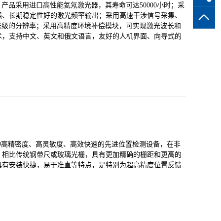
，产品采用进口高性能氦氖激光器，其寿命可达50000小时；采
强、长期稳定性好的激光频率输出；采用高速干涉信号采集、
纳米级的分辨率；采用高精度环境补偿模块，可实现激光波长和
术，支持中文、英文和俄文语言，友好的人机界面、向导式的
一种高精密度、高灵敏度、高效快速的先进位置检测设备，在非
，相比传统钢带尺或玻璃光栅，具有更加精确的栅距和更高的
具有安装快捷，易于准直等特点，是特别为超高精度位置反馈