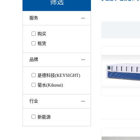
筛选
服务
购买
租赁
品牌
是德科技(KEYSIGHT)
菊水(Kikusui)
行业
新能源