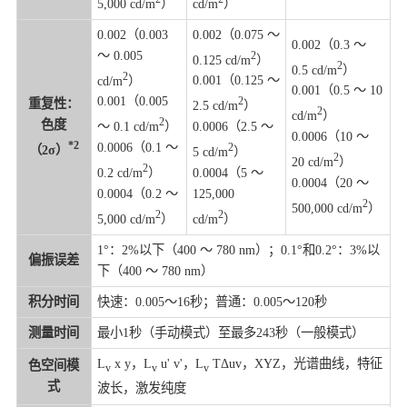
5,000 cd/m
）
cd/m
）
0.002（0.003
0.002（0.075 ～
0.002（0.3 ～
～ 0.005
2
0.125 cd/m
）
2
0.5 cd/m
）
2
cd/m
）
0.001（0.125 ～
0.001（0.5 ～ 10
0.001（0.005
2
重复性：
2.5 cd/m
）
2
cd/m
）
2
色度
～ 0.1 cd/m
）
0.0006（2.5 ～
0.0006（10 ～
*2
0.0006（0.1 ～
2
（2σ）
5 cd/m
）
2
20 cd/m
）
2
0.2 cd/m
）
0.0004（5 ～
0.0004（20 ～
0.0004（0.2 ～
125,000
2
500,000 cd/m
）
2
2
5,000 cd/m
）
cd/m
）
1°：2%以下（400 ～ 780 nm）；0.1°和0.2°：3%以
偏振误差
下（400 ～ 780 nm）
积分时间
快速：0.005～16秒；普通：0.005～120秒
测量时间
最小1秒（手动模式）至最多243秒（一般模式）
L
x y，L
u' v'，L
TΔuv，XYZ，光谱曲线，特征
色空间模
v
v
v
式
波长，激发纯度