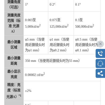
测量角度
1°
0.2°
0.1°
（可选）
测量亮度
0.003至
0.075至
0.3至
范围（标
2
2
2
准 光源
5,000cd/m
125,000cd/m
500,000cd/m
A）
φ5 mm（当使
φ1 mm（当使
φ0.5 mm（当使
最小测量
用近摄镜头时
用近摄镜头时
用近摄镜头时为
区域
为φ1 mm）
为φ0.2 mm）
φ0.1 mm）
最小测量
350 mm（当使用近摄镜头时为55 mm）
距离
最小显示
2
0.00002 cd/m
亮度
精度：亮
度（标准
±2%
*1
光源A）
x,y：