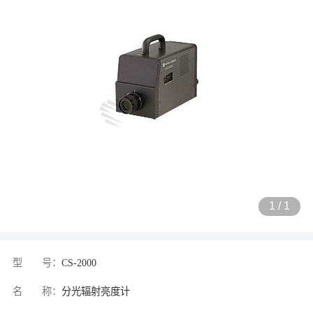
1
/
1
型 号：
CS-2000
名 称：
分光辐射亮度计