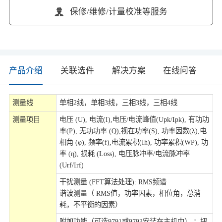
保修/维修/计量校准等服务
产品介绍
关联选件
解决方案
在线问答
测量线
单相2线，单相3线，三相3线，三相4线
测量项目
电压 (U), 电流(I),电压/电流峰值(Upk/Ipk), 有功功
率(P), 无功功率 (Q),视在功率(S), 功率因数(λ),电
相角 (φ), 频率(f),电流累积(Ih), 功率累积(WP), 功
率 (η), 损耗 (Loss), 电压脉冲率/电流脉冲率
(Urf/Irf)
干扰测量 (FFT算法处理): RMS频谱
谐波测量（ RMS值，功率因素，相位角，总消
耗，不平衡的因素）
附加功能（可选9791或9793安装在主机中） ：扭