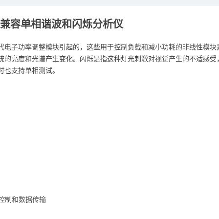
 - 全兼容单相谐波和闪烁分析仪
代电子功率调整模块引起的，这些用于控制负载和减小功耗的非线性模块
统的亮度和光谱产生变化。闪烁是指这种灯光刺激对视觉产生的不适感受，闪烁
时也支持单相测试。
程控制和数据传输