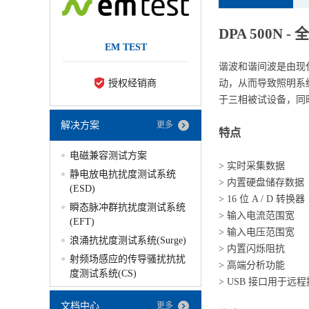
DPA 500N
EM TEST
谐波和谐间波是由现
授权经销商
动，从而导致照明系
于三相被试设备，同
解决方案
更多
特点
电磁兼容测试方案
> 实时采集数据
静电放电抗扰度测试系统
> 内置硬盘储存数据
(ESD)
> 16 位 A / D 转换器
瞬态脉冲群抗扰度测试系统
> 输入电流范围宽
(EFT)
> 输入电压范围宽
浪涌抗扰度测试系统(Surge)
> 内置闪烁阻抗
射频场感应的传导骚扰抗扰
> 高端分析功能
度测试系统(CS)
> USB 接口用于远
文档中心
更多