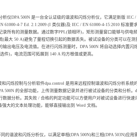
A 500N 是一台全认证级的谐波和闪烁分析仪，它满足新版 IEC / EN 61000-3-2
N 61000-4-7 Ed. 2.1:2009 (I 类仪器)及 IEC / EN 61000-4-
所有的测量数据。通过数字PPL(锁相环)，矩形测量窗口能够与供电频率(50 Hz
流(最大 50 A)避免了量程切换引起的数据丢失。被试设备的分类可以
的输出电压及电流值。在进行闪烁测量时，DPA 500N 将自动选择内置
选件)，电流范围可拓展到 140 A 均方根值或更高。
- 谐波和闪烁控制与分析软件dpa.control 是用来远程控制谐波和闪烁分析系统
A 500N 的全部功能，上传测量数据记录并进行被试设备的分类和分析。dp
行数据分析。其失败 / 合格的判定功能可以方便用户对被试设备进行快
l 还具备强大的文本处理功能，能够直接输出到 Word 文档。
种不同的谐波和闪烁分析仪，以满足单相(DPA 500N)和三相(DPA 503N)