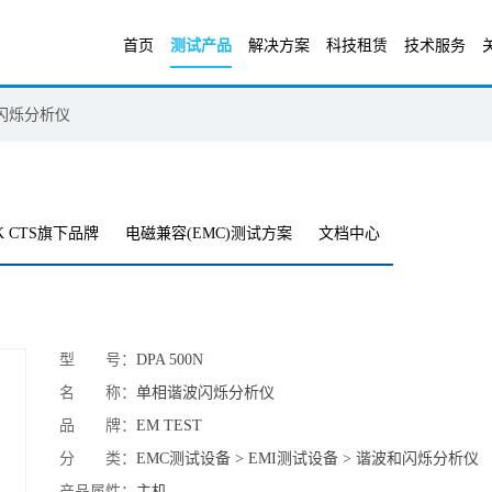
首页
测试产品
解决方案
科技租赁
技术服务
闪烁分析仪
K CTS旗下品牌
电磁兼容(EMC)测试方案
文档中心
型 号：
DPA 500N
名 称：
单相谐波闪烁分析仪
品 牌：
EM TEST
分 类：
EMC测试设备 > EMI测试设备 > 谐波和闪烁分析仪
产品属性：
主机