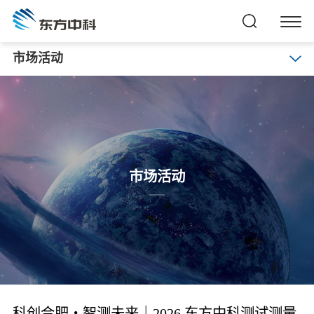
市场活动
市场活动
科创合肥・智测未来｜2026 东方中科测试测量