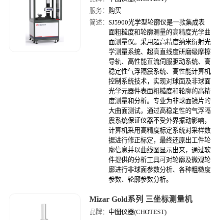
服务：
购买
简述：
SJ5900光学型轮廓仪是一款集成表
面粗糙度和轮廓测量的高精度光学曲
面测量仪。采用超高精度纳米衍射光
学测量系统、超高直线度研磨级摩擦
导轨、高性能直流伺服驱动系统、高
稳定性气浮隔震系统、高性能计算机
控制系统技术，实现对球面及非球面
光学元器件表面粗糙度和轮廓的高精
度测量和分析。专业为非球面镜片的
大曲面测试，通过高稳定性的气浮隔
震系统保证仪器不受外界振动影响，
计算机采用高精度标定系统对采样数
据进行修正标定，最终还原出工件轮
廓信息并以曲线图显示出来，通过软
件提供的分析工具可对轮廓及微观轮
廓进行非球面参数分析、各种粗糙度
参数、轮廓参数分析。
Mizar Gold系列 三坐标测量机
品牌：
中图仪器(CHOTEST)