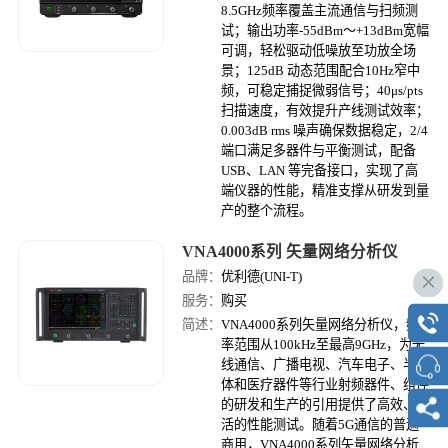
8.5GHz频率覆盖主流通信与扫频测
试；输出功率-55dBm～+13dBm宽幅
可调，轻松驱动低噪放至功放全场
景；125dB 动态范围配合10Hz窄中
频，可稳定捕捉微弱信号；40μs/pts
扫描速度，有效提升产线测试效率；
0.003dB rms 噪声确保数据稳定，2/4
端口满足多器件与平衡测试，配备
USB、LAN 等完备接口，实现了高
端仪器的性能，精准支撑从研发到量
产的整个流程。
VNA4000系列 矢量网络分析仪
品牌：
优利德(UNI-T)
服务：
购买
简述：
VNA4000系列矢量网络分析仪，频
率范围从100kHz至最高9GHz，为无
线通信、广播电视、汽车电子、半导
体和医疗器件等行业射频器件、组件
的研发和生产的引用提供了高效、灵
活的性能测试。随着5G通信的普遍
商用，VNA4000系列矢量网络分析