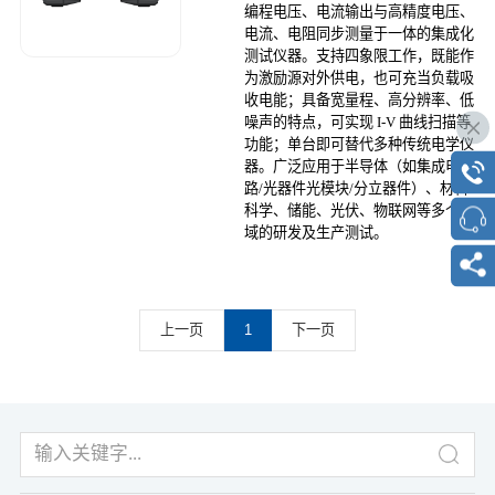
编程电压、电流输出与高精度电压、
电流、电阻同步测量于一体的集成化
测试仪器。支持四象限工作，既能作
为激励源对外供电，也可充当负载吸
收电能；具备宽量程、高分辨率、低
噪声的特点，可实现 I-V 曲线扫描等
功能；单台即可替代多种传统电学仪
器。广泛应用于半导体（如集成电
路/光器件光模块/分立器件）、材料
科学、储能、光伏、物联网等多个领
域的研发及生产测试。
上一页
1
下一页